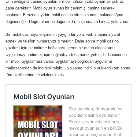
En sevdiğiniz casino oyunlarını mobil cihazınızda oynamak çok az
çaba gerektirir. Mobil oyun sunan bir çevrimiçi casino seçerek
başlayın. Birazdan iyi bir mobil casino sitesinin nasıl bulunacağına
değineceğiz. Doğru olanı bulduğunuzda, başlamanın birkaç yolu vardır.
Bir mobil casinoya erişmenin yaygın bir yolu, web sitesini ziyaret
etmek ve telefon numaranızı girmektir. Daha sonra mobil casino
yazılımı için bir indirme bağlantısı içeren bir metin alacaksınız.
Uygulamayı indirmek için bağlantıya tıklamanız yeterlidir. Casinonun
bir mobil uygulaması varsa, uygulamayı doğrudan uygulama
mağazanızdan da indirebilirsiniz. Uygulama indirilip yüklendikten sonra,
tüm özelliklerine erişebileceksiniz.