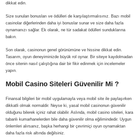
dikkat edin.
Size sunulan bonusları ve ödülleri de karşılaştırmalısınız. Bazı mobil
casinolar diğerlerinden daha iyi bonuslar sunar ve size daha fazla
oynamanızı sağlar. Ek olarak, ne tür sadakat ödülleri sunduklarına
bakın.
Son olarak, casinonun genel görünümüne ve hissine dikkat edin.
Tasarım, oyun deneyiminizde büyük rol oynar. Bir siteye kaydolmadan
önce sitenin nasıl çalıştığına dair bir fikir edinmek için incelemeler
yapın.
Mobil Casino Siteleri Güvenilir Mi ?
Finansal bilgileri bir mobil uygulamayla veya mobil site ile paylaşırken
dikkatli olmak normaldir. Neyse ki, yasal mobil casinonun güvenilir
olduğunu bilerek içiniz rahat olabilir. Aslında, mobil casino siteleri, kara
tabanlı kumarhanelerden bile daha güvenilir olma eğilimindedir. Uygun
önlemleri alırsanız, başka herhangi bir çevrimiçi oyun oynamaktan
daha fazla risk altında değilsiniz.