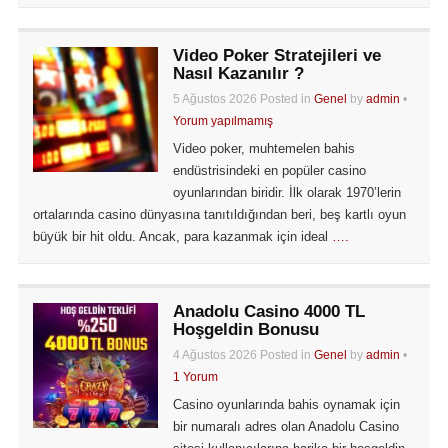
Video Poker Stratejileri ve
Nasıl Kazanılır ?
5 Ağustos 2026 Posted in
Genel
by
admin
•
Yorum yapılmamış
Video poker, muhtemelen bahis
endüstrisindeki en popüler casino
oyunlarından biridir. İlk olarak 1970’lerin
ortalarında casino dünyasına tanıtıldığından beri, beş kartlı oyun
büyük bir hit oldu. Ancak, para kazanmak için ideal
….
Anadolu Casino 4000 TL
Hoşgeldin Bonusu
4 Ağustos 2026 Posted in
Genel
by
admin
•
1 Yorum
Casino oyunlarında bahis oynamak için
bir numaralı adres olan Anadolu Casino