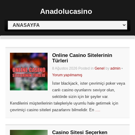
Anadolucasino
Online Casino Sitelerinin
Türleri
8 Ağustos 2026 Posted in
Genel
by
admin
•
Yorum yapılmamış
İster blackjack, ister çevrimiçi poker veya
canlı casino oyunlarını seviyor olun,
sektörde sizin için bir şeyler var.
Kendilerini müşterilerinin talepleriyle uyumlu hale getirmek için
çevrimiçi casino siteleri pazarlarını bilmelidir. En
….
Casino Sitesi Seçerken