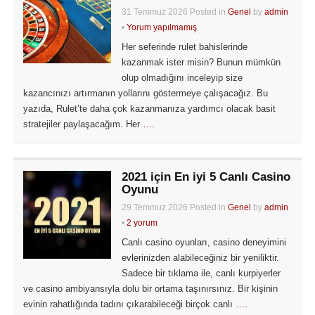
31 Temmuz 2026 Posted in
Genel
by
admin
•
Yorum yapılmamış
Her seferinde rulet bahislerinde
kazanmak ister misin? Bunun mümkün
olup olmadığını inceleyip size
kazancınızı artırmanın yollarını göstermeye çalışacağız. Bu
yazıda, Rulet’te daha çok kazanmanıza yardımcı olacak basit
stratejiler paylaşacağım. Her
….
2021 için En iyi 5 Canlı Casino
Oyunu
29 Temmuz 2026 Posted in
Genel
by
admin
•
2 yorum
Canlı casino oyunları, casino deneyimini
evlerinizden alabileceğiniz bir yeniliktir.
Sadece bir tıklama ile, canlı kurpiyerler
ve casino ambiyansıyla dolu bir ortama taşınırsınız. Bir kişinin
evinin rahatlığında tadını çıkarabileceği birçok canlı
….