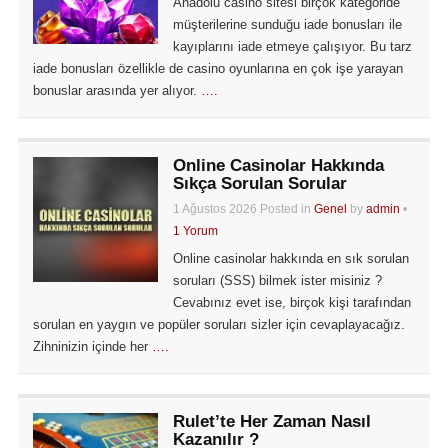
Anadolu casino sitesi birçok kategoride
müşterilerine sunduğu iade bonusları ile
kayıplarını iade etmeye çalışıyor. Bu tarz
iade bonusları özellikle de casino oyunlarına en çok işe yarayan
bonuslar arasında yer alıyor.
….
Online Casinolar Hakkında
Sıkça Sorulan Sorular
1 Ağustos 2026 Posted in
Genel
by
admin
•
1 Yorum
Online casinolar hakkında en sık sorulan
soruları (SSS) bilmek ister misiniz ?
Cevabınız evet ise, birçok kişi tarafından
sorulan en yaygın ve popüler soruları sizler için cevaplayacağız.
Zihninizin içinde her
….
Rulet’te Her Zaman Nasıl
Kazanılır ?