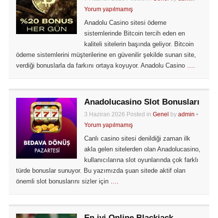
Yorum yapılmamış
Anadolu Casino sitesi ödeme
sistemlerinde Bitcoin tercih eden en
kaliteli sitelerin başında geliyor. Bitcoin
ödeme sistemlerini müşterilerine en güvenilir şekilde sunan site,
verdiği bonuslarla da farkını ortaya koyuyor. Anadolu Casino
….
Anadolucasino Slot Bonusları
3 Haziran 2026 Posted in
Genel
by
admin
•
Yorum yapılmamış
Canlı casino sitesi denildiği zaman ilk
akla gelen sitelerden olan Anadolucasino,
kullanıcılarına slot oyunlarında çok farklı
türde bonuslar sunuyor. Bu yazımızda şuan sitede aktif olan
önemli slot bonuslarını sizler için
….
En iyi Online Blackjack