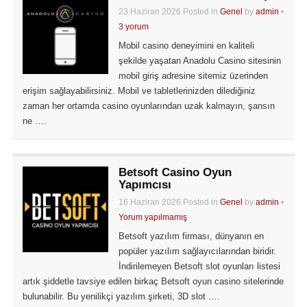
23 Haziran 2026 Posted in
Genel
by
admin
•
3 yorum
Mobil casino deneyimini en kaliteli
şekilde yaşatan Anadolu Casino sitesinin
mobil giriş adresine sitemiz üzerinden
erişim sağlayabilirsiniz. Mobil ve tabletlerinizden dilediğiniz
zaman her ortamda casino oyunlarından uzak kalmayın, şansın
ne
….
Betsoft Casino Oyun
Yapımcısı
16 Haziran 2026 Posted in
Genel
by
admin
•
Yorum yapılmamış
Betsoft yazılım firması, dünyanın en
popüler yazılım sağlayıcılarından biridir.
İndirilemeyen Betsoft slot oyunları listesi
artık şiddetle tavsiye edilen birkaç Betsoft oyun casino sitelerinde
bulunabilir. Bu yenilikçi yazılım şirketi, 3D slot
….