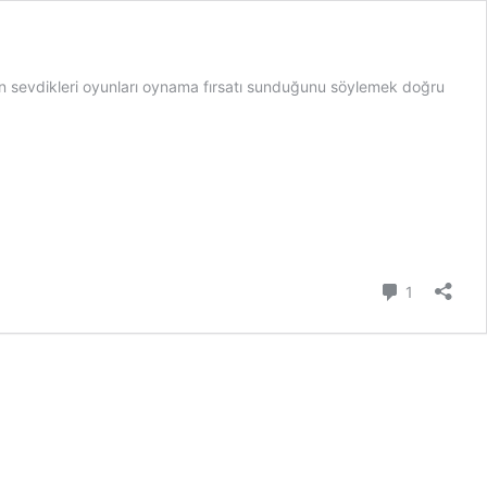
 en sevdikleri oyunları oynama fırsatı sunduğunu söylemek doğru
Yorum
1